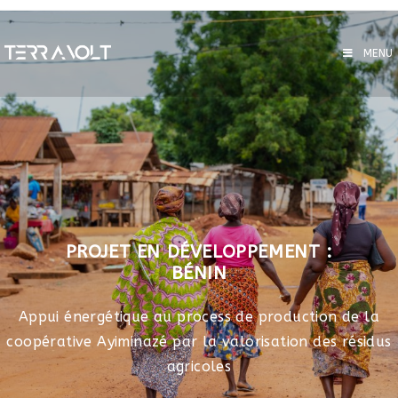
MENU
PROJET EN DÉVELOPPEMENT :
BÉNIN
Appui énergétique au process de production de la
coopérative Ayiminazé par la valorisation des résidus
agricoles