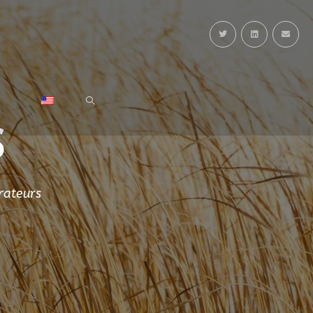
S
rateurs